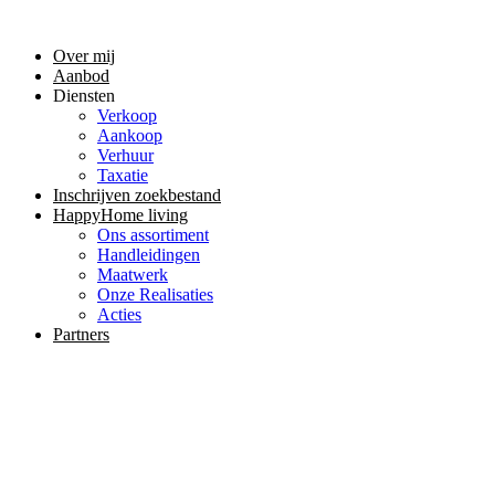
Ga
naar
Over mij
de
Aanbod
inhoud
Diensten
Verkoop
Aankoop
Verhuur
Taxatie
Inschrijven zoekbestand
HappyHome living
Ons assortiment
Handleidingen
Maatwerk
Onze Realisaties
Acties
Partners