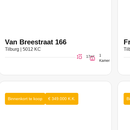
Van Breestraat 166
F
Tilburg | 5012 KC
Til
1
17m²
Kamer
Binnenkort te koop
€ 349.000 K.K.
B