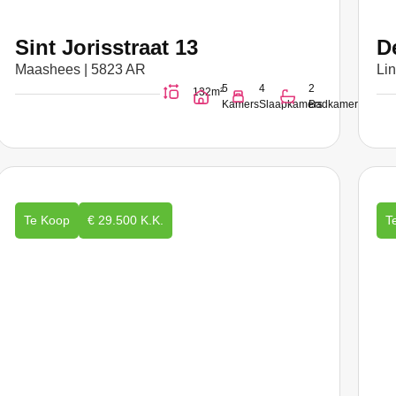
Sint Jorisstraat 13
D
Maashees | 5823 AR
Li
5
4
2
132m²
Kamers
Slaapkamers
Badkamers
Te Koop
€ 29.500 K.K.
T