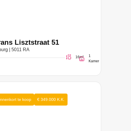
rans Lisztstraat 51
burg | 5011 RA
1
16m²
Kamer
innenkort te koop
€ 349.000 K.K.