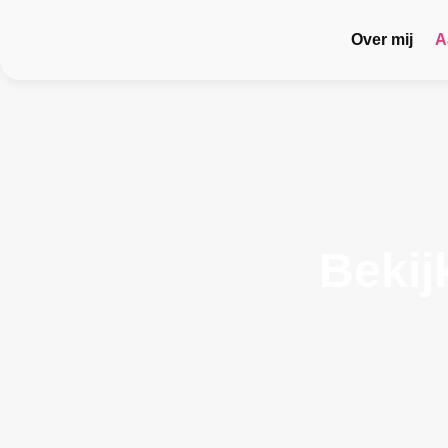
Over mij
A
Bekij