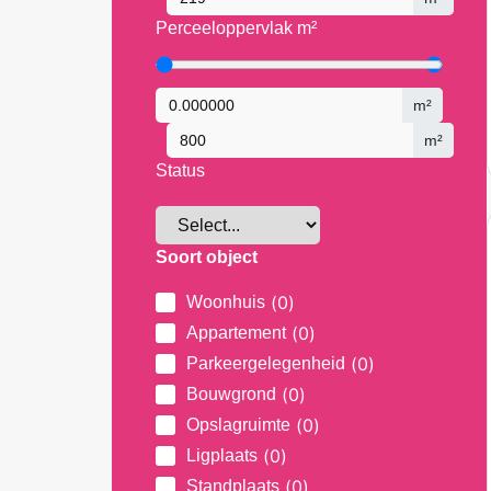
Perceeloppervlak m²
m²
m²
Status
Soort object
(
0
)
Woonhuis
(
0
)
Appartement
(
0
)
Parkeergelegenheid
(
0
)
Bouwgrond
(
0
)
Opslagruimte
(
0
)
Ligplaats
(
0
)
Standplaats