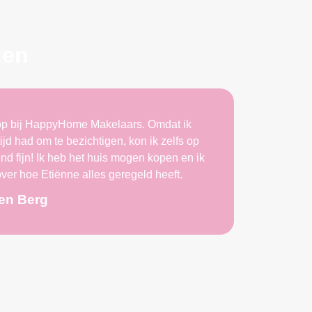
gen
oop bij HappyHome Makelaars. Omdat ik
Wi
ijd had om te bezichtigen, kon ik zelfs op
Makel
nd fijn! Ik heb het huis mogen kopen en ik
prett
ver hoe Etiënne alles geregeld heeft.
uits
altijd
den Berg
Daarna
communi
en
u
W