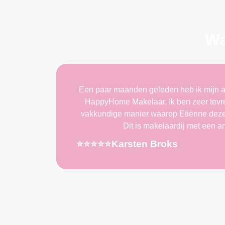
Wa
Een paar maanden geleden heb ik mijn a
HappyHome Makelaar. Ik ben zeer tevre
vakkundige manier waarop Etiënne deze 
Dit is makelaardij met een a
⭐️⭐️⭐️⭐️⭐️Karsten Broks