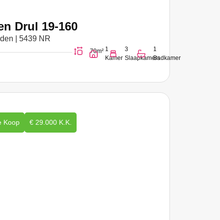
en Drul 19-160
nden | 5439 NR
1
3
1
70m²
Kamer
Slaapkamers
Badkamer
e Koop
€ 29.000 K.K.