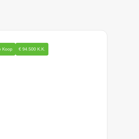
e Koop
€ 94.500 K.K.