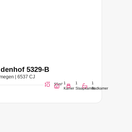
ldenhof 5329-B
jmegen | 6537 CJ
1
1
1
55m²
Kamer
Slaapkamer
Badkamer