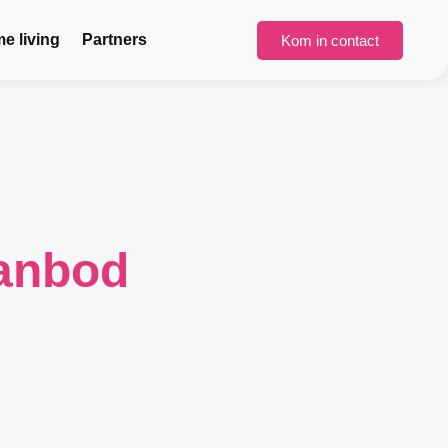
 living
Partners
Kom in contact
anbod