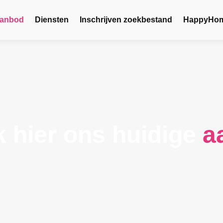
anbod
Diensten
Inschrijven zoekbestand
HappyHome
k hier ons huidige
a