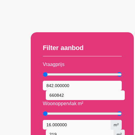
Filter aanbod
Vraagprijs
Woonoppervlak m²
m²
m²