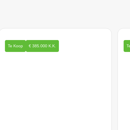
Te Koop
€ 385.000 K.K.
T