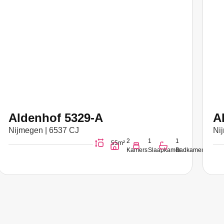
Aldenhof 5329-A
A
Nijmegen | 6537 CJ
Ni
2
1
1
55m²
Kamers
Slaapkamer
Badkamer