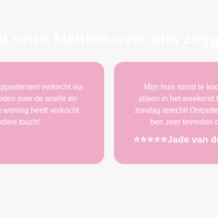
t onze klanten over ons zeg
ppartement verkocht via
Mijn huis stond te k
den over de snelle en
alleen in het weekend t
woning heeft verkocht.
zondag terecht! Ontzette
ndere touch!
ben zeer tevreden o
⭐️⭐️⭐️⭐️⭐️Jade van 