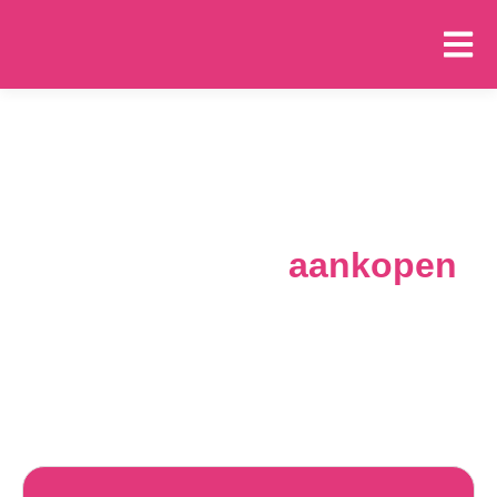
Samen jouw
droomwoning
aankopen