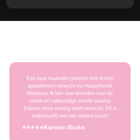
Wat onze klanten over ons zeggen
Een paar maanden geleden heb ik mijn
appartement verkocht via HappyHome
Makelaar. Ik ben zeer tevreden over de
snelle en vakkundige manier waarop
Etiënne deze woning heeft verkocht. Dit is
makelaardij met een andere touch!
⭐️⭐️⭐️⭐️⭐️Karsten Broks