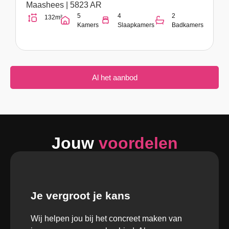
Maashees | 5823 AR
5
4
2
132m²
Kamers
Slaapkamers
Badkamers
Al het aanbod
Jouw
voordelen
Je vergroot je kans
Wij helpen jou bij het concreet maken van