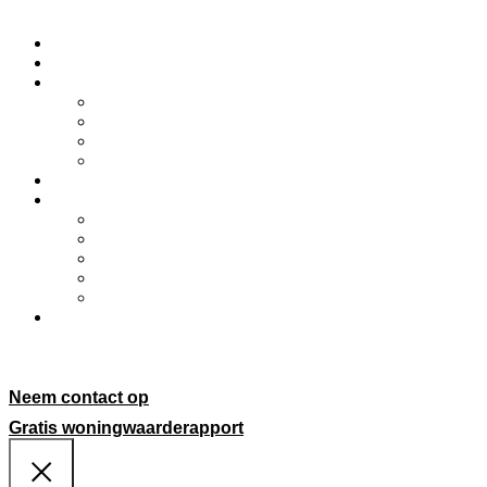
Over mij
Aanbod
Diensten
Verkoop
Aankoop
Verhuur
Taxatie
Inschrijven zoekbestand
HappyHome living
Ons assortiment
Handleidingen
Maatwerk
Onze Realisaties
Acties
Partners
Neem contact op
Gratis woningwaarderapport