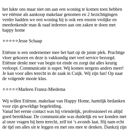
het lukte ons maar niet om aan een woning te komen toen hebben
we etiënne als aankoop makelaar genomen en 2 bezichtigingen
verder hadden we een woning hij is ook een enorm vrolijke en
meedenkende man ik raad iedereen aan om zaken te doen met
happy home
⭐️⭐️⭐️⭐️⭐️Jesse Schaap
Etiënne is een ondernemer mee het hart op de juiste plek. Prachtige
vloer gekozen en deze is vakkundig met veel service bezorgd.
Etiënne denkt mee van begin tot einde en zorgt dat alles keurig
verloopt. Communicatie is super. Wij komen nergens anders meer!
Je kan voor alles terecht in de zaak in Cuijk. Wij zijn fan! Op naar
de volgende mooie klus.
⭐️⭐️⭐️⭐️⭐️Marleen Fransz-Miedema
Wij willen Etiënne, makelaar van Happy Home, hartelijk bedanken
voor zijn geweldige begeleiding.
Vanaf het eerste contact was hij vriendelijk, professioneel en altijd
goed bereikbaar. De communicatie was duidelijk en we konden met
al onze vragen bij hem terecht, zelf tot ‘s avonds laat. Hij nam echt
de tijd om alles uit te leggen en met ons mee te denken. Dankzij zijn