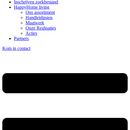
Inschrijven zoekbestand
HappyHome living
Ons assortiment
Handleidingen
Maatwerk
Onze Realisaties
Acties
Partners
Kom in contact