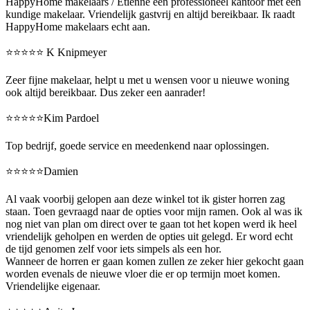
HappyHome makelaars / Etienne een professioneel kantoor met een
kundige makelaar. Vriendelijk gastvrij en altijd bereikbaar. Ik raadt
HappyHome makelaars echt aan.
⭐️⭐️⭐️⭐️⭐️ K Knipmeyer
Zeer fijne makelaar, helpt u met u wensen voor u nieuwe woning
ook altijd bereikbaar. Dus zeker een aanrader!
⭐️⭐️⭐️⭐️⭐️Kim Pardoel
Top bedrijf, goede service en meedenkend naar oplossingen.
⭐️⭐️⭐️⭐️⭐️Damien
Al vaak voorbij gelopen aan deze winkel tot ik gister horren zag
staan. Toen gevraagd naar de opties voor mijn ramen. Ook al was ik
nog niet van plan om direct over te gaan tot het kopen werd ik heel
vriendelijk geholpen en werden de opties uit gelegd. Er word echt
de tijd genomen zelf voor iets simpels als een hor.
Wanneer de horren er gaan komen zullen ze zeker hier gekocht gaan
worden evenals de nieuwe vloer die er op termijn moet komen.
Vriendelijke eigenaar.