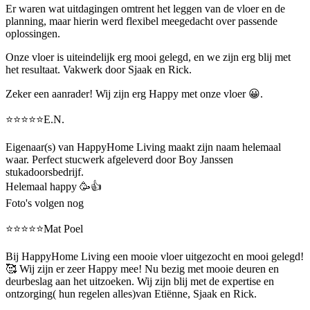
Er waren wat uitdagingen omtrent het leggen van de vloer en de
planning, maar hierin werd flexibel meegedacht over passende
oplossingen.
Onze vloer is uiteindelijk erg mooi gelegd, en we zijn erg blij met
het resultaat. Vakwerk door Sjaak en Rick.
Zeker een aanrader! Wij zijn erg Happy met onze vloer 😀.
⭐️⭐️⭐️⭐️⭐️E.N.
Eigenaar(s) van HappyHome Living maakt zijn naam helemaal
waar. Perfect stucwerk afgeleverd door Boy Janssen
stukadoorsbedrijf.
Helemaal happy 🥳👍
Foto's volgen nog
⭐️⭐️⭐️⭐️⭐️Mat Poel
Bij HappyHome Living een mooie vloer uitgezocht en mooi gelegd!
🥰 Wij zijn er zeer Happy mee! Nu bezig met mooie deuren en
deurbeslag aan het uitzoeken. Wij zijn blij met de expertise en
ontzorging( hun regelen alles)van Etiënne, Sjaak en Rick.