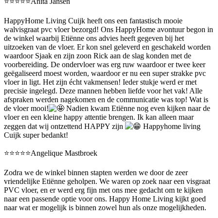
⭐️⭐️⭐️⭐️⭐️Anita Jansen
HappyHome Living Cuijk heeft ons een fantastisch mooie
walvisgraat pvc vloer bezorgd! Ons HappyHome avontuur begon in
de winkel waarbij Etiënne ons advies heeft gegeven bij het
uitzoeken van de vloer. Er kon snel geleverd en geschakeld worden
waardoor Sjaak en zijn zoon Rick aan de slag konden met de
voorbereiding. De ondervloer was erg ruw waardoor er twee keer
geëgaliseerd moest worden, waardoor er nu een super strakke pvc
vloer in ligt. Het zijn écht vakmensen! Ieder stukje werd er met
precisie ingelegd. Deze mannen hebben liefde voor het vak! Alle
afspraken werden nagekomen en de communicatie was top! Wat is
de vloer mooi!
Nadien kwam Etiënne nog even kijken naar de
vloer en een kleine happy attentie brengen. Ik kan alleen maar
zeggen dat wij ontzettend HAPPY zijn
Happyhome living
Cuijk super bedankt!
⭐️⭐️⭐️⭐️⭐️Angelique Mastbroek
Zodra we de winkel binnen stapten werden we door de zeer
vriendelijke Etiënne geholpen. We waren op zoek naar een visgraat
PVC vloer, en er werd erg fijn met ons mee gedacht om te kijken
naar een passende optie voor ons. Happy Home Living kijkt goed
naar wat er mogelijk is binnen zowel hun als onze mogelijkheden.