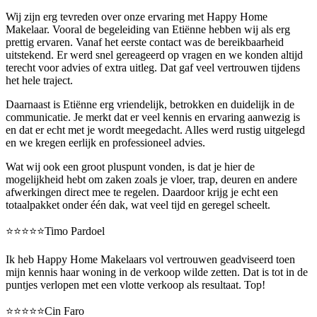
Wij zijn erg tevreden over onze ervaring met Happy Home
Makelaar. Vooral de begeleiding van Etiënne hebben wij als erg
prettig ervaren. Vanaf het eerste contact was de bereikbaarheid
uitstekend. Er werd snel gereageerd op vragen en we konden altijd
terecht voor advies of extra uitleg. Dat gaf veel vertrouwen tijdens
het hele traject.
Daarnaast is Etiënne erg vriendelijk, betrokken en duidelijk in de
communicatie. Je merkt dat er veel kennis en ervaring aanwezig is
en dat er echt met je wordt meegedacht. Alles werd rustig uitgelegd
en we kregen eerlijk en professioneel advies.
Wat wij ook een groot pluspunt vonden, is dat je hier de
mogelijkheid hebt om zaken zoals je vloer, trap, deuren en andere
afwerkingen direct mee te regelen. Daardoor krijg je echt een
totaalpakket onder één dak, wat veel tijd en geregel scheelt.
⭐️⭐️⭐️⭐️⭐️Timo Pardoel
Ik heb Happy Home Makelaars vol vertrouwen geadviseerd toen
mijn kennis haar woning in de verkoop wilde zetten. Dat is tot in de
puntjes verlopen met een vlotte verkoop als resultaat. Top!
⭐️⭐️⭐️⭐️⭐️Cin Faro