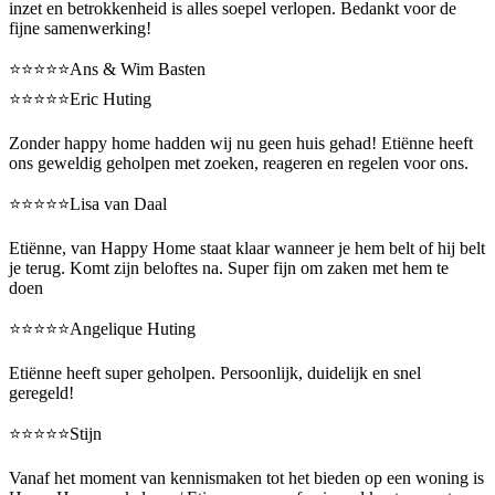
inzet en betrokkenheid is alles soepel verlopen. Bedankt voor de
fijne samenwerking!
⭐️⭐️⭐️⭐️⭐️Ans & Wim Basten
⭐️⭐️⭐️⭐️⭐️Eric Huting
Zonder happy home hadden wij nu geen huis gehad! Etiënne heeft
ons geweldig geholpen met zoeken, reageren en regelen voor ons.
⭐️⭐️⭐️⭐️⭐️Lisa van Daal
Etiënne, van Happy Home staat klaar wanneer je hem belt of hij belt
je terug. Komt zijn beloftes na. Super fijn om zaken met hem te
doen
⭐️⭐️⭐️⭐️⭐️Angelique Huting
Etiënne heeft super geholpen. Persoonlijk, duidelijk en snel
geregeld!
⭐️⭐️⭐️⭐️⭐️Stijn
Vanaf het moment van kennismaken tot het bieden op een woning is