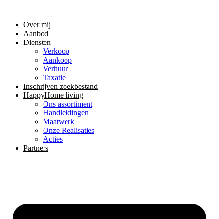
Ga
naar
Over mij
de
Aanbod
inhoud
Diensten
Verkoop
Aankoop
Verhuur
Taxatie
Inschrijven zoekbestand
HappyHome living
Ons assortiment
Handleidingen
Maatwerk
Onze Realisaties
Acties
Partners