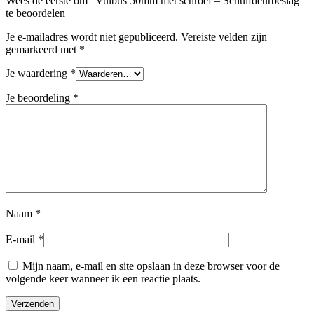
Wees de eerste om “Vulbus 50mm met schroef – Schuifdeurbeslag”
te beoordelen
Je e-mailadres wordt niet gepubliceerd.
Vereiste velden zijn
gemarkeerd met
*
Je waardering
*
Je beoordeling
*
Naam
*
E-mail
*
Mijn naam, e-mail en site opslaan in deze browser voor de
volgende keer wanneer ik een reactie plaats.